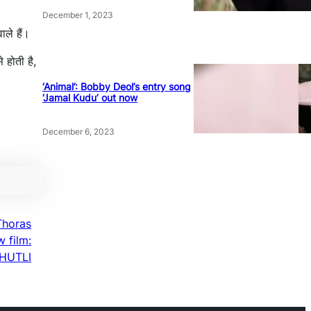
December 1, 2023
ाले हैं।
 होती है,
‘Animal’: Bobby Deol’s entry song
‘Jamal Kudu’ out now
December 6, 2023
Thoras
 film:
PHUTLI