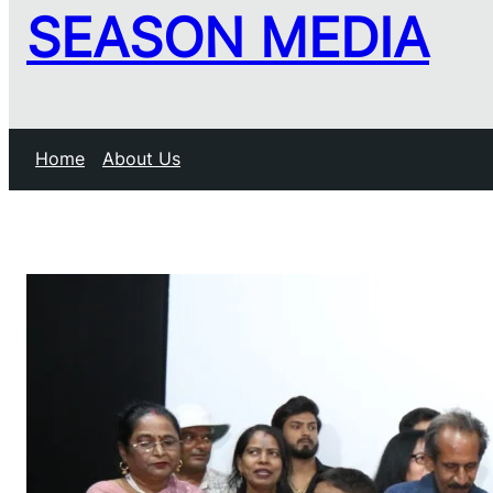
SEASON MEDIA
Home
About Us