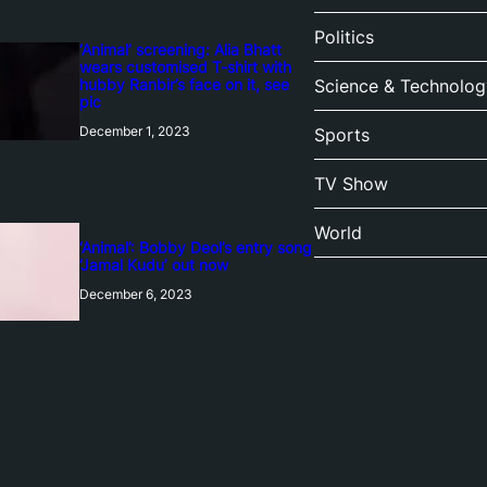
Politics
‘Animal’ screening: Alia Bhatt
wears customised T-shirt with
hubby Ranbir’s face on it, see
Science & Technolog
pic
December 1, 2023
Sports
TV Show
World
‘Animal’: Bobby Deol’s entry song
‘Jamal Kudu’ out now
December 6, 2023