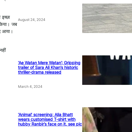
 इच्छा
August 24, 2024
 किया। जब
संद आया।
नहीं
‘Ae Watan Mere Watan’: Gripping
trailer of Sara Ali Khan’s historic
thriller-drama released
March 4, 2024
‘Animal’ screening: Alia Bhatt
wears customised T-shirt with
hubby Ranbir’s face on it, see pic