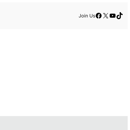
Facebook
X
YouTu
TikT
Join Us