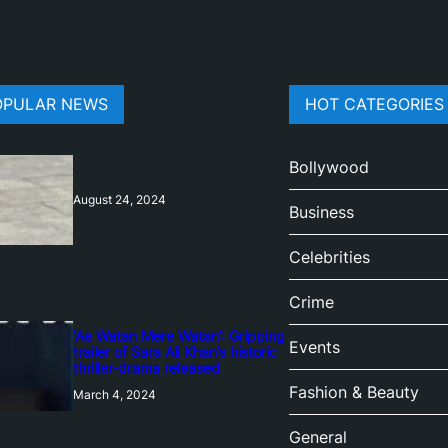
OPULAR NEWS
HOT CATEGORIES
Bollywood
August 24, 2024
Business
Celebrities
Crime
‘Ae Watan Mere Watan’: Gripping
Events
trailer of Sara Ali Khan’s historic
thriller-drama released
Fashion & Beauty
March 4, 2024
General