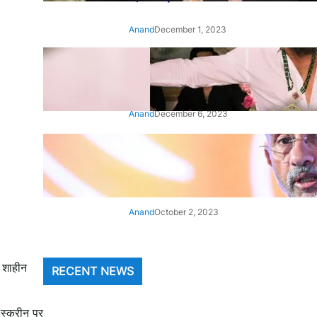
Anand
December 1, 2023
‘Animal’: Bobby Deol’s entry
song ‘Jamal Kudu’ out now
Anand
December 6, 2023
‘Architect Of Modern US-India
Relations’: Top Biden Officials
Praise For S Jaishankar
Anand
October 2, 2023
ं शाहीन
RECENT NEWS
 स्क्रीन पर