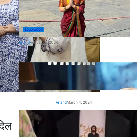
BOLLYWOOD
Anand
August 24, 2024
‘Ae Watan Mere Watan’:
Gripping trailer of Sara Ali
Khan’s historic thriller-drama
released
Anand
March 4, 2024
‘Animal’ screening: Alia Bhatt
दिल
wears customised T-shirt
with hubby Ranbir’s face on
it, see pic